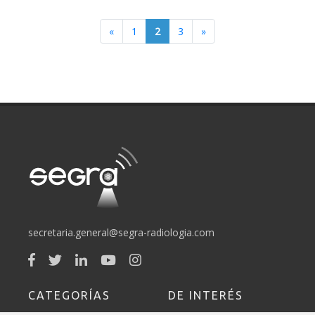
«
1
2
3
»
secretaria.general@segra-radiologia.com
CATEGORÍAS
DE INTERÉS