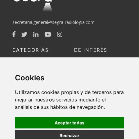
secretaria.general@segra-radiologia.com
CATEGORÍAS
DE INTERÉS
Sociedad
Socio
Cookies
Educación
Formación
Utilizamos cookies propias y de terceros para
Política de Devoluciones y
mejorar nuestros servicios mediante el
Cancelaciones
análisis de sus hábitos de navegación.
Contacto
Aceptar todas
Rechazar