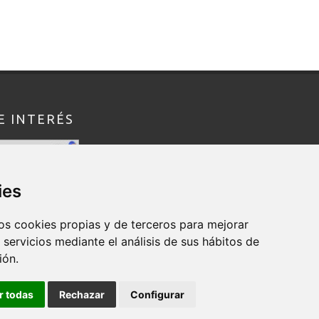
E INTERÉS
ies
os cookies propias y de terceros para mejorar
 servicios mediante el análisis de sus hábitos de
ión.
r todas
Rechazar
Configurar
egal
/
Política de Cookies
/ Web design: