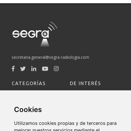
secretaria.general@segra-radiologia.com
CATEGORÍAS
DE INTERÉS
Sociedad
Socio
Cookies
Educación
Formación
Utilizamos cookies propias y de terceros para
Política de Devoluciones y
mejorar nuestros servicios mediante el