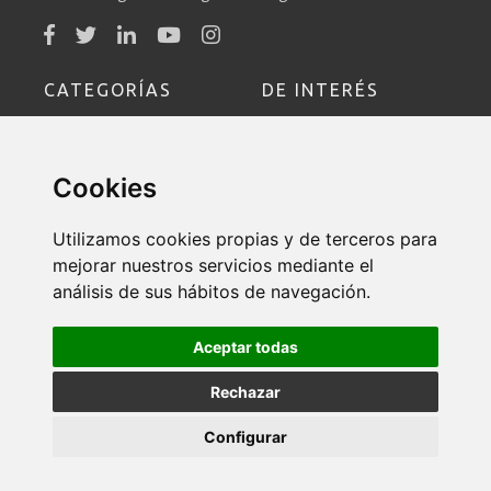
CATEGORÍAS
DE INTERÉS
Sociedad
Socio
Cookies
Educación
Formación
Utilizamos cookies propias y de terceros para
Política de Devoluciones y
mejorar nuestros servicios mediante el
Cancelaciones
análisis de sus hábitos de navegación.
Contacto
Aceptar todas
Rechazar
SEGRA©
Configurar
Política de Privacidad
/
Aviso Legal
/
Política de Cookies
/ Web design:
Fontventa