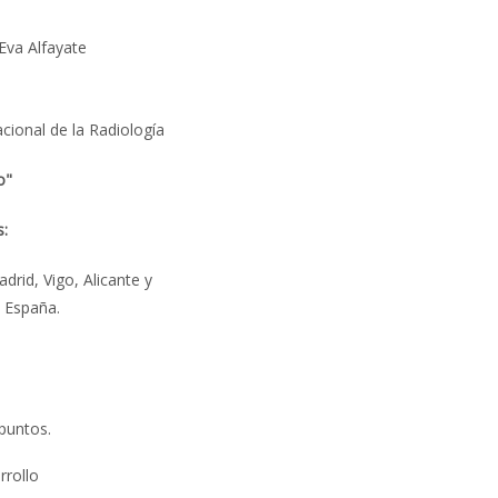
Eva Alfayate
cional de la Radiología
o"
s:
rid, Vigo, Alicante y
 España.
 puntos.
rrollo