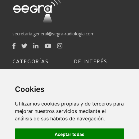
secretaria.general@segra-radiologia.com
CATEGORÍAS
DE INTERÉS
Sociedad
Socio
Cookies
Educación
Formación
Utilizamos cookies propias y de terceros para
Política de Devoluciones y
mejorar nuestros servicios mediante el
Cancelaciones
análisis de sus hábitos de navegación.
Contacto
Aceptar todas