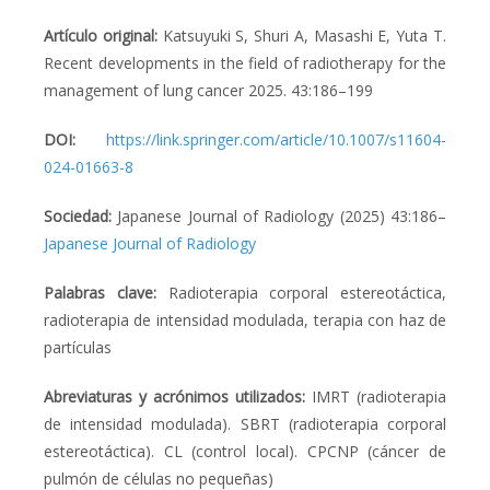
Artículo original:
Katsuyuki S, Shuri A, Masashi E, Yuta T.
Recent developments in the field of radiotherapy for the
management of lung cancer 2025. 43:186–199
DOI:
https://link.springer.com/article/10.1007/s11604-
024-01663-8
Sociedad:
Japanese Journal of Radiology (2025) 43:186–
Japanese Journal of Radiology
Palabras clave:
Radioterapia corporal estereotáctica,
radioterapia de intensidad modulada, terapia con haz de
partículas
Abreviaturas y acrónimos utilizados:
IMRT (
radioterapia
de intensidad modulada). SB
RT (radioterapia corporal
estereotáctica).
CL (control local). CPCNP (cáncer de
pulmón de células no pequeñas)