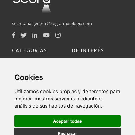
secretaria.general@segra-radiologia.com
CATEGORÍAS
DE INTERÉS
Sociedad
Socio
Cookies
Educación
Formación
Utilizamos cookies propias y de terceros para
Política de Devoluciones y
mejorar nuestros servicios mediante el
Cancelaciones
análisis de sus hábitos de navegación.
Contacto
Aceptar todas
Rechazar