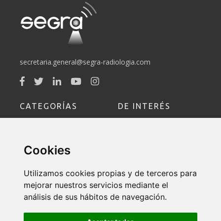
secretaria.general@segra-radiologia.com
CATEGORÍAS
DE INTERÉS
Sociedad
Socio
Cookies
Educación
Formación
Utilizamos cookies propias y de terceros para
Política de Devoluciones y
mejorar nuestros servicios mediante el
Cancelaciones
análisis de sus hábitos de navegación.
Contacto