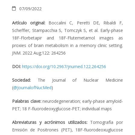
07/09/2022
Artículo original
:
Boccalini C, Peretti DE, Ribaldi F,
Scheffler, Stampacchia S, Tomczyk S, et al. Early-phase
18
F-Florbetapir and
18
F-Flutemetamol images as
proxies of brain metabolism in a memory clinic setting.
JNM. 2022 Aug;122: 264256
DOI:
https://doi.org/10.2967/jnumed.122.264256
Sociedad:
The Journal of Nuclear Medicine
(
@JournalofNucMed
)
Palabras clave:
neurodegeneration; early-phase amyloid-
PET; 18 F-fluorodeoxyglucose-PET; individual maps
Abreviaturas y acrónimos utilizados:
Tomografía por
Emisión de Positrones (PET),
18
F-fluorodeoxuglucose