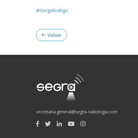
@GorgaRodrigo
Volver
secretaria.general@segra-radiologia.com