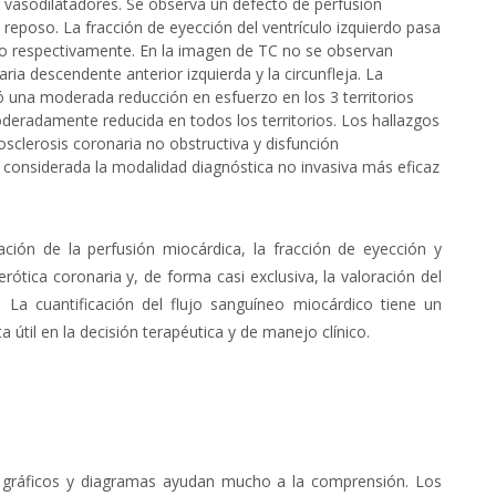
 vasodilatadores.
Se observa un defecto de perfusión
eposo. La fracción de eyección del ventrículo izquierdo pasa
zo respectivamente. En la imagen de TC no se observan
aria descendente anterior izquierda y la circunfleja.
La
ó una moderada reducción en esfuerzo en los 3 territorios
oderadamente reducida en todos los territorios.
Los hallazgos
sclerosis coronaria no obstructiva y disfunción
 considerada la modalidad diagnóstica no invasiva más eficaz
ción de la perfusión miocárdica, la fracción de eyección y
erótica coronaria y, de forma casi exclusiva, la valoración del
o.
La cuantificación del flujo sanguíneo miocárdico tiene un
ta útil en la decisión terapéutica y de manejo clínico.
s, gráficos y diagramas ayudan mucho a la comprensión. Los