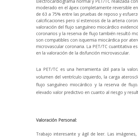
Electrocardiograma normal y PET/TC realizada con
moderado en el ápex completamente reversible en r
de 63 a 75% entre las pruebas de reposo y esfuer
calcificaciones pero sí estenosis de la arteria coron
valoración del flujo sanguíneo miocárdico evidenci
coronarios y la reserva de flujo también resultó m
son compatibles con isquemia miocárdica por atero
microvascular coronaria.
La PET/TC cuantitativa es
en la valoración de la disfunción microvascular.
La PET/TC es una herramienta útil para la valora
volumen del ventrículo izquierdo, la carga ateroscl
flujo sanguíneo miocárdico y la reserva de fluj
elevado valor predictivo en cuanto al riesgo y resul
Valoración Personal:
Trabajo interesante y ágil de leer. Las imágene