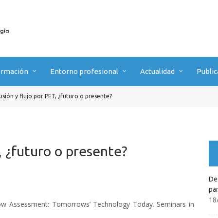
ormación
Entorno profesional
Actualidad
Public
usión y flujo por PET, ¿futuro o presente?
, ¿futuro o presente?
De 
pa
18
ow Assessment: Tomorrows’ Technology Today. Seminars in