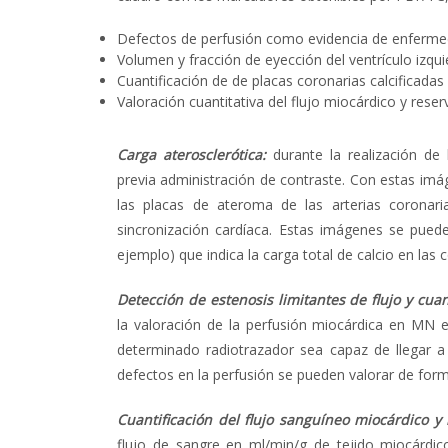
Defectos de perfusión como evidencia de enferme
Volumen y fracción de eyección del ventrículo iz
Cuantificación de de placas coronarias calcificadas 
Valoración cuantitativa del flujo miocárdico y res
Carga aterosclerótica:
durante la realización de
previa administración de contraste.
Con estas imág
las placas de ateroma de las arterias corona
sincronización cardíaca.
Estas imágenes se puede
ejemplo) que indica la carga total de calcio en las 
Detección de estenosis limitantes de flujo y cua
la valoración de la perfusión miocárdica en MN
determinado radiotrazador sea capaz de llegar a 
defectos en la perfusión se pueden valorar de form
Cuantificación del flujo sanguíneo miocárdico y 
flujo de sangre en ml/min/g de tejido miocárdi