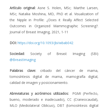
Artículo original:
Asne S. Holen, MSc; Marthe Larsen,
MSc; Nataliia Moshina, MD, PhD et al. Visualization of
the Nipple in Profile: ¿Does it Really Affect Selected
Outcomes in Organized Mammographic Screening?.
Journal of Breast Imaging, 2021, 1-11
DOI:
https://doi.org/10.1093/jbi/wbab042
Sociedad:
Society of Breast Imaging (SBI)
@BreastImaging
Palabras clave:
cribado del cáncer de mama,
tomosíntesis digital de mama, mamografía digital,
calidad de imagen y posicionamiento
.
Abreviaturas y acrónimos utilizados
:
PGMI (Perfecto,
bueno, moderado e inadecuado), CC (Craneocaudal),
MLO (Mediolateral Oblicuo), DBT (tomosíntesis digital